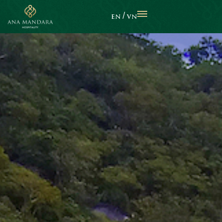
EN
VN