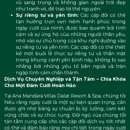
vũ sang trọng và không gian ngoài trời đẹp
như tranh vẽ, để trao lời thề nguyện.
Sự riêng tư và yên tĩnh:
Các cặp đôi có thể
tận hưởng trọn vẹn niềm hạnh phúc trong
ngày cưới của mình, được bao quanh bởi tình
cảm và sự ủng hộ của những người thân yêu,
nhờ vào sự chú trọng của khu nghỉ dưỡng vào
sự riêng tư và yên tĩnh. Các cặp đôi có thể thiết
kế một buổi lễ thực sự riêng tư và thân mật
trong khung cảnh yên bình này, không bị xao
nhãng bởi những yếu tố bên ngoài và tràn
ngập tình cảm chân thành.
Dịch Vụ Chuyên Nghiệp và Tận Tâm – Chìa Khóa
Cho Một Đám Cưới Hoàn Hảo
Tại Ana Mandara Villas Dalat Resort & Spa, chúng tôi
hiểu rằng ngày cưới là một sự kiện quan trọng, cần
được ghi nhớ bằng sự chuẩn bị kỹ lưỡng, cam kết
vững chắc và sự chúc tụng. Đội ngũ của chúng tôi
tận tâm cung cấp cho các cặp đôi dịch vụ tốt nhất
có thể và đảm bảo rằng mọi chi tiết trong ngày cưới