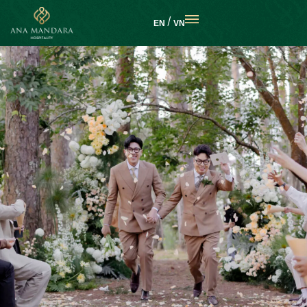
EN
VN