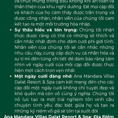
và chúc mừng trong bầu không khí an toàn và
thân thiện của khu nghỉ dưỡng. Để mọi cặp đôi
và khách của họ cảm thấy được trân trọng và
được công nhận, nhân viên của chúng tôi cam
kết tạo ra một môi trường hòa nhập.
Sự thấu hiểu và tôn trọng:
Chúng tôi nhận
thức được rằng có thể có những sở thích và
cân nhắc nhất định cho đám cưới phi giới tính.
Nhân viên của chúng tôi sẽ cân nhắc những
nhu cầu này, cung cấp dịch vụ cá nhân hóa và
sự tỉ mỉ đến từng chi tiết để đảm bảo rằng tầm
nhìn về ngày cưới của mỗi cặp đôi được thực
hiện một cách trọn vẹn nhất.
Một ngày cưới đáng nhớ:
Ana Mandara Villas
Dalat Resort & Spa cam kết mang đến cho các
cặp đôi một ngày cưới không chỉ tuyệt đẹp và
khó quên mà còn vô cùng ý nghĩa. Chúng tôi
nỗ lực tạo ra một trải nghiệm tôn vinh câu
chuyện tình yêu đặc biệt giữa họ và tạo ra
những kỷ niệm vô giá sẽ tồn tại suốt đời.
Ana Mandara Villas Dalat Resort & Spa: Địa Điểm