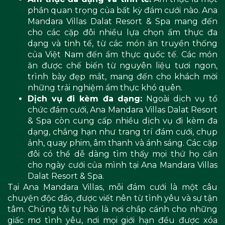
phần quan trọng của bất kỳ đám cưới nào. Ana
Mandara Villas Dalat Resort & Spa mang đến
cho các cặp đôi nhiều lựa chọn ẩm thực đa
dạng và tinh tế, từ các món ăn truyền thống
của Việt Nam đến ẩm thực quốc tế. Các món
ăn được chế biến từ nguyên liệu tươi ngon,
trình bày đẹp mắt, mang đến cho khách mời
những trải nghiệm ẩm thực khó quên.
Dịch vụ đi kèm đa dạng:
Ngoài dịch vụ tổ
chức đám cưới, Ana Mandara Villas Dalat Resort
& Spa còn cung cấp nhiều dịch vụ đi kèm đa
dạng, chẳng hạn như trang trí đám cưới, chụp
ảnh, quay phim, âm thanh và ánh sáng. Các cặp
đôi có thể dễ dàng tìm thấy mọi thứ họ cần
cho ngày cưới của mình tại Ana Mandara Villas
Dalat Resort & Spa.
Tại Ana Mandara Villas, mỗi đám cưới là một câu
chuyện độc đáo, được viết nên từ tình yêu và sự tận
tâm. Chúng tôi tự hào là nơi chắp cánh cho những
giấc mơ tình yêu, nơi mọi giới hạn đều được xóa