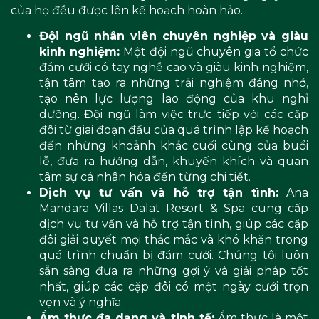
của họ đều được lên kế hoạch hoàn hảo.
Đội ngũ nhân viên chuyên nghiệp và giàu
kinh nghiệm:
Một đội ngũ chuyên gia tổ chức
đám cưới có tay nghề cao và giàu kinh nghiệm,
tận tâm tạo ra những trải nghiệm đáng nhớ,
tạo nên lực lượng lao động của khu nghỉ
dưỡng. Đội ngũ làm việc trực tiếp với các cặp
đôi từ giai đoạn đầu của quá trình lập kế hoạch
đến những khoảnh khắc cuối cùng của buổi
lễ, đưa ra hướng dẫn, khuyến khích và quan
tâm sự cá nhân hóa đến từng chi tiết.
Dịch vụ tư vấn và hỗ trợ tận tình:
Ana
Mandara Villas Dalat Resort & Spa cung cấp
dịch vụ tư vấn và hỗ trợ tận tình, giúp các cặp
đôi giải quyết mọi thắc mắc và khó khăn trong
quá trình chuẩn bị đám cưới. Chúng tôi luôn
sẵn sàng đưa ra những gợi ý và giải pháp tốt
nhất, giúp các cặp đôi có một ngày cưới trọn
vẹn và ý nghĩa.
Ẩm thực đa dạng và tinh tế:
Ẩm thực là một