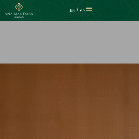
EN
VN